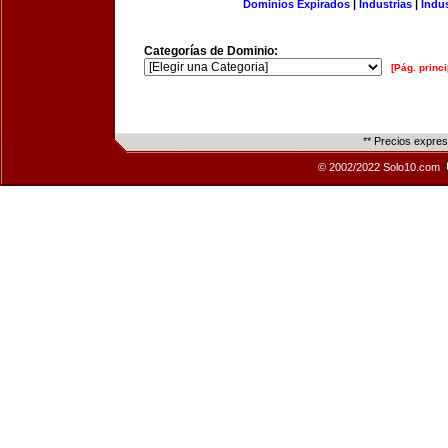
Dominios Expirados
|
Industrias
|
Indu
Categorías de Dominio:
[Pág. princi
** Precios expre
© 2002/2022 Solo10.com