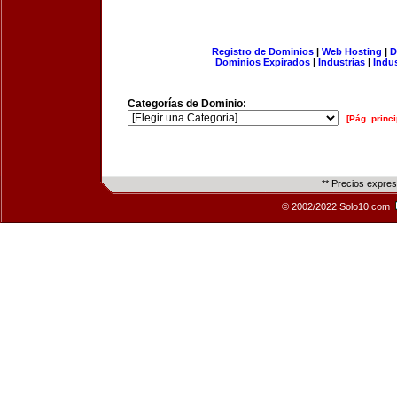
Registro de Dominios
|
Web Hosting
|
D
Dominios Expirados
|
Industrias
|
Indu
Categorías de Dominio:
[Pág. princi
** Precios expre
© 2002/2022 Solo10.com