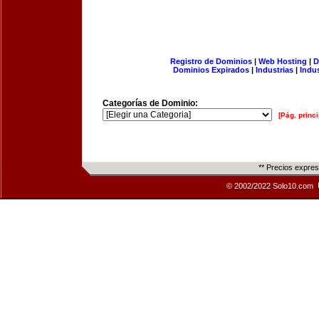
Registro de Dominios
|
Web Hosting
|
D
Dominios Expirados
|
Industrias
|
Indu
Categorías de Dominio:
[Pág. princi
** Precios expre
© 2002/2022 Solo10.com